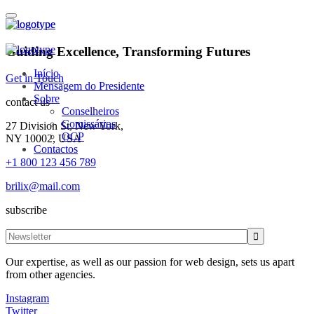
Guiding Excellence, Transforming Futures
Início
Get in Touch
Mensagem do Presidente
Sobre
contact us
Conselheiros
Comissários
27 Division St, New York,
OCP
NY 10002, USA
Contactos
+1 800 123 456 789
brilix@mail.com
subscribe
Our expertise, as well as our passion for web design, sets us apart
from other agencies.
Instagram
Twitter