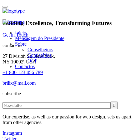
Guiding Excellence, Transforming Futures
Início
Get in Touch
Mensagem do Presidente
Sobre
contact us
Conselheiros
Comissários
27 Division St, New York,
OCP
NY 10002, USA
Contactos
+1 800 123 456 789
brilix@mail.com
subscribe
Our expertise, as well as our passion for web design, sets us apart
from other agencies.
Instagram
Twitter