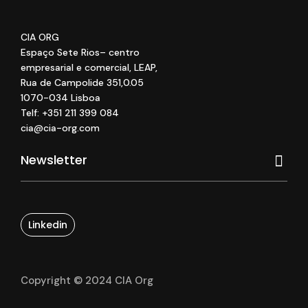
CIA ORG
Espaço Sete Rios
– centro
empresarial e comercial
, LEAP
,
Rua de Campolide 351
,
0
.05
1070
-034 Lisboa
Telf: +351 211 399 084
cia@cia-org.com
Linkedin
Copyright © 2024 CIA Org