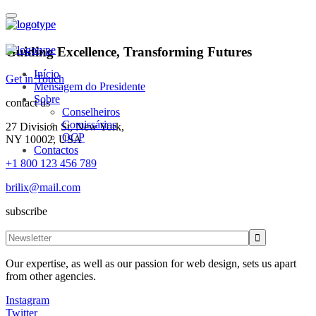
Guiding Excellence, Transforming Futures
Início
Get in Touch
Mensagem do Presidente
Sobre
contact us
Conselheiros
Comissários
27 Division St, New York,
OCP
NY 10002, USA
Contactos
+1 800 123 456 789
brilix@mail.com
subscribe
Our expertise, as well as our passion for web design, sets us apart
from other agencies.
Instagram
Twitter