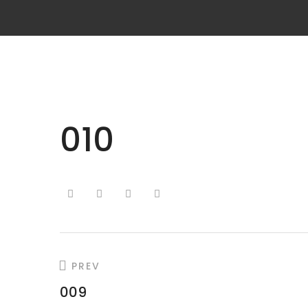
010
PREV
009