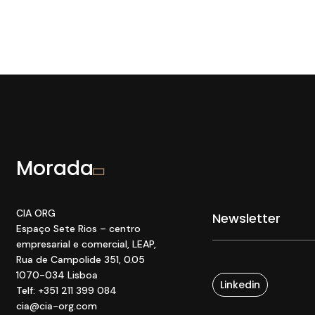
Morada
CIA ORG
Espaço Sete Rios
– centro
empresarial e comercial
, LEAP
,
Rua de Campolide 351
,
0
.05
1070
-034 Lisboa
Linkedin
Telf: +351 211 399 084
cia@cia-org.com