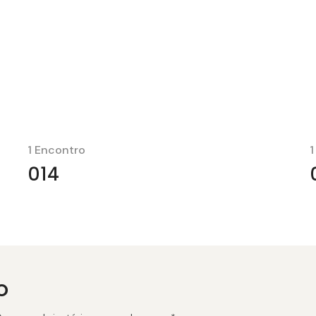
1 Encontro
1
014
o