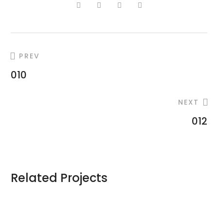
PREV
010
NEXT
012
Related Projects