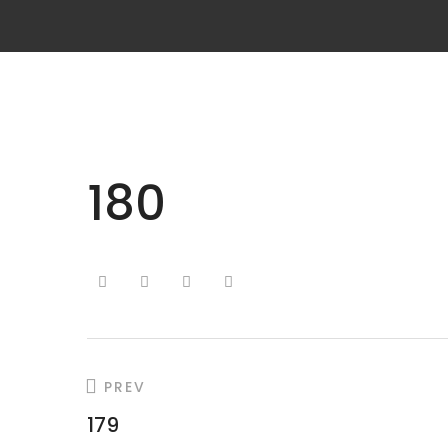
180
PREV
179