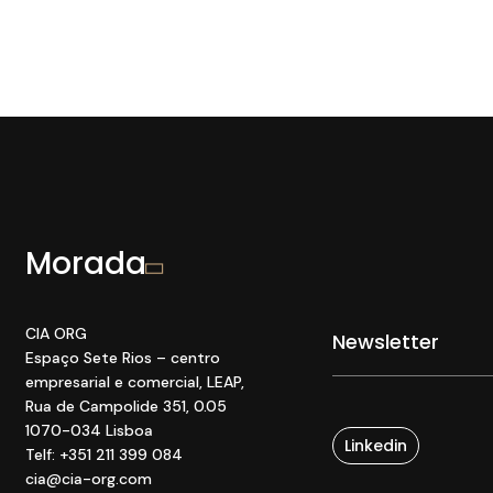
Morada
CIA ORG
Espaço Sete Rios
– centro
empresarial e comercial
, LEAP
,
Rua de Campolide 351
,
0
.05
1070
-034 Lisboa
Linkedin
Telf: +351 211 399 084
cia@cia-org.com