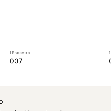
1 Encontro
1
007
o