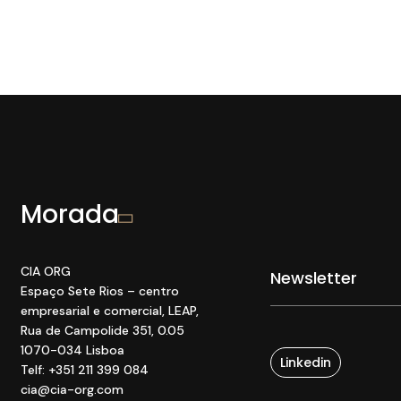
Morada
CIA ORG
Espaço Sete Rios
– centro
empresarial e comercial
, LEAP
,
Rua de Campolide 351
,
0
.05
1070
-034 Lisboa
Linkedin
Telf: +351 211 399 084
cia@cia-org.com