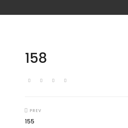
158
PREV
155