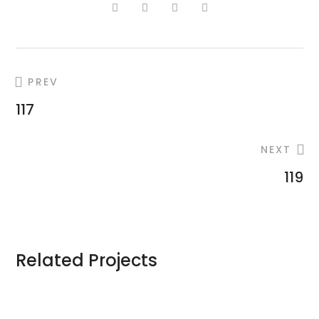
PREV
117
NEXT
119
Related Projects