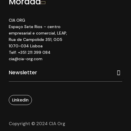
Morada
CIA ORG
Espaço Sete Rios
– centro
empresarial e comercial
, LEAP
,
Rua de Campolide 351
,
0
.05
1070
-034 Lisboa
Telf: +351 211 399 084
cia@cia-org.com
Linkedin
Copyright © 2024 CIA Org